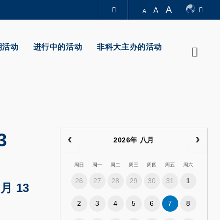
A
A
A
图书馆
期活动
进行中的活动
非科大主办的活动
Searc
认识科大
3
2026年 八月
周日
周一
周二
周三
周四
周五
周六
26
27
28
29
30
31
1
 月 13
2
3
4
5
6
7
8