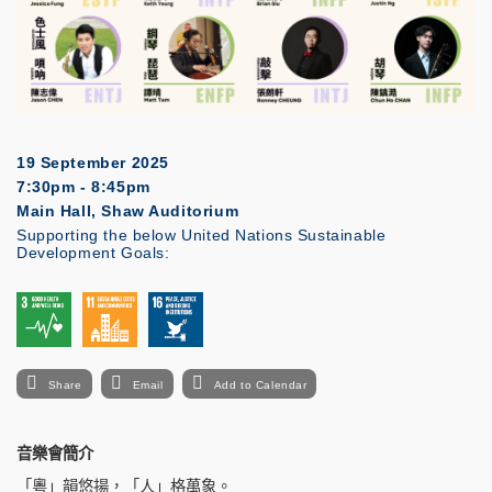
19 September 2025
7:30pm - 8:45pm
Main Hall, Shaw Auditorium
Supporting the below United Nations Sustainable
Development Goals:
Share
Email
Add to Calendar
音樂會簡介
「粵」韻悠揚，「
人
」格萬象。