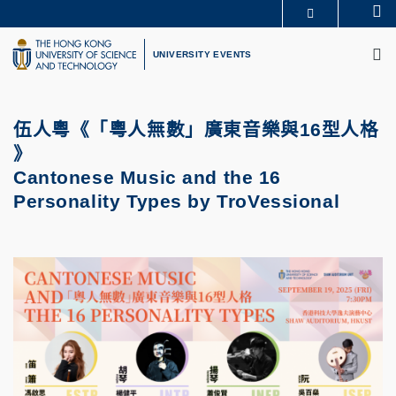
Skip
Se
MORE ABOUT HKUST
to
M
UNIVERSITY NEWS
ACADEMIC DEPARTMENTS A-Z
main
UNIVERSITY EVENTS
LIFE@HKUST
LIBRARY
content
MAP & DIRECTIONS
CAREERS AT HKUST
FACULTY PROFILES
ABOUT HKUST
伍人粵《「粵人無數」廣東音樂與16型人格
》
Cantonese Music and the 16
Personality Types by TroVessional