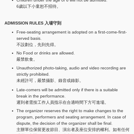
Children under the age of 6 will not be admitted.
6歲以下小童恕不招待。
ADMISSION RULES 入場守則
Free-seating arrangement is adopted on a first-come-first-
served basis.
不設劃位，先到先得。
No Food or drinks are allowed.
嚴禁飲食。
Unauthorized photo-taking, audio and video recording are
strictly prohibited.
未經許可，嚴禁攝影、錄音或錄影。
Late-comers will be admitted only if there is a suitable
break in the performance.
遲到者需按工作人員指示在合適時間下方可進場。
The organizer reserves the right to make changes to the
program, performers and seating arrangement. In case of
dispute, the decision of the organizer shall be final.
主辦單位保留更改節目、演出者及座位安排的權利。如有任何