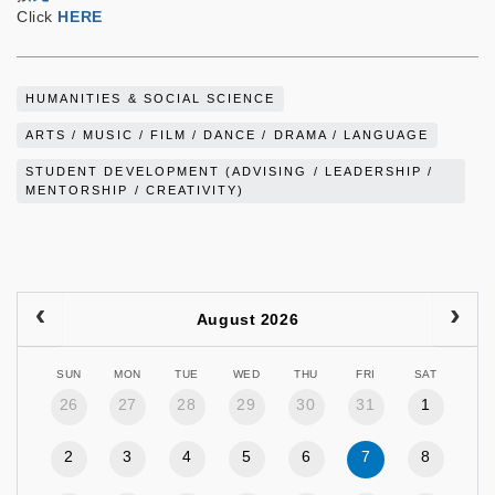
Click
HERE
HUMANITIES & SOCIAL SCIENCE
ARTS / MUSIC / FILM / DANCE / DRAMA / LANGUAGE
STUDENT DEVELOPMENT (ADVISING / LEADERSHIP /
MENTORSHIP / CREATIVITY)
August 2026
SUN
MON
TUE
WED
THU
FRI
SAT
26
27
28
29
30
31
1
2
3
4
5
6
7
8