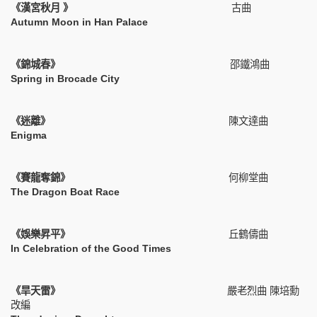
《漢宮秋月
》
古曲
Autumn Moon in Han Palace
《錦城春》
邵鐵鴻曲
Spring in Brocade City
《迷離》
陳文達曲
Enigma
《賽龍奪錦》
何柳堂曲
The Dragon Boat Race
《娛樂昇平》
丘鶴儔曲
In Celebration of the Good Times
《旱天雷》
嚴老烈曲
陳培勳
改編