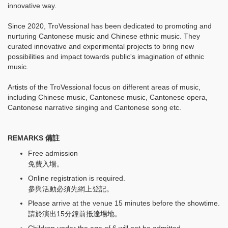
innovative way.
Since 2020, TroVessional has been dedicated to promoting and
nurturing Cantonese music and Chinese ethnic music. They
curated innovative and experimental projects to bring new
possibilities and impact towards public's imagination of ethnic
music.
Artists of the TroVessional focus on different areas of music,
including Chinese music, Cantonese music, Cantonese opera,
Cantonese narrative singing and Cantonese song etc.
REMARKS
備註
Free admission
免費入場。
Online registration is required.
參與活動必須先網上登記。
Please arrive at the venue 15 minutes before the showtime.
請於演出15分鐘前抵達場地。