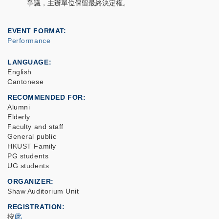
爭議，主辦單位保留最終決定權。
EVENT FORMAT
Performance
LANGUAGE
English
Cantonese
RECOMMENDED FOR
Alumni
Elderly
Faculty and staff
General public
HKUST Family
PG students
UG students
ORGANIZER
Shaw Auditorium Unit
REGISTRATION
按
此