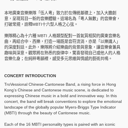
本地廣東
音
樂樂隊「伍
人
粵
」致
力
於在傳統基礎上，加入大膽創
意，呈現耳目一新的音樂體驗。這場名為「粵
人
無數」的
音
樂
會
，
打破常規，詮釋
MBTI
十
六型
人
格之
心
弦。
樂隊精心為
十六
種
MBTI
人
格類型配對
一首
氣質相契的廣東
音
樂名
曲
，再結合中、西樂，打造一場
既是
音
符流淌，亦是「以樂識
人
」
的深度對話。此外，樂隊將介紹樂曲的背景與意象，讓音樂會兼具
趣味與深意。觀眾將在熟悉的旋律中，驚喜發現
自己
或他
人的人
格
音
樂化
身
；在純粹粵韻裡，感受多元思維與情感的藝術共鳴。
CONCERT INTRODUCTION
TroVessional Chinese-Cantonese Band, a rising force in Hong
Kong’s Chinese and Cantonese music scene, is dedicated to
expressing Chinese music in a bold and innovative way. In this
concert, the band will break conventions to explore the emotional
landscape of the globally popular Myers-Briggs Type Indicator
(MBTI) through the beauty of Cantonese music.
Each of the 16 MBTI personality types is paired with an iconic