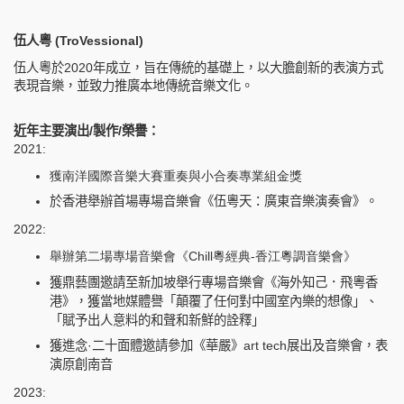
伍人粵
(
TroVessional)
伍人粵於2020年成立，旨在傳統的基礎上，以大膽創新的表演方式
表現音樂，並致力推廣本地傳統音樂文化。
近年主要演出/製作/榮譽：
2021:
獲南洋國際音樂大賽重奏與小合奏專業組金獎
於香港舉辦首場專場音樂會《伍粵天：廣東音樂演奏會》。
2022:
舉辦第二場專場音樂會《Chill粵經典-香江粵調音樂會》
獲鼎藝團邀請至新加坡舉行專場音樂會《海外知己．飛粵香
港》，獲當地媒體譽「顛覆了任何對中國室內樂的想像」、
「賦予出人意料的和聲和新鮮的詮釋」
獲進念·二十面體邀請參加《華嚴》art tech展出及音樂會，表
演原創南音
2023: