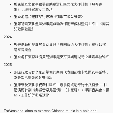
獲康樂及文化事務署資助舉辦社區文化大使計劃《飛粵香
港》，舉行巡演及工作坊
獲香港電台邀請舉行專場《情繫古蹟音樂會》
獲非物質文化遺產辦事處資助製作動畫教材暨網上節目《南音
兒歌樂融融》
2024
獲香港藝術發展局資助參與「校園藝術大使計劃」舉行18場
講座音樂會
獲香港駐東京經濟貿易辦事處支持參與鹿兒島亞洲青年藝術節
2025
跟隨行政長官李家超帶領的商貿代表團前往卡塔爾及科威特，
為是次活動帶來音樂演出
獲康樂及文化事務署社區節目辦事處資助舉行十八有藝──社
區演藝計劃《非遺音樂北區情》（未完結），舉辦音樂會、講
座、工作坊等多項活動
TroVessional aims to express Chinese music in a bold and