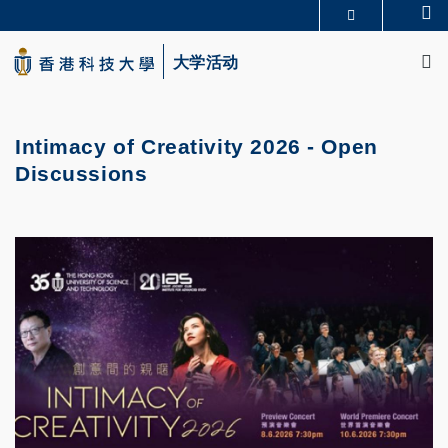
Skip
Se
更多科大概览
to
M
科大新闻
学术部门索引
main
大学活动
生活@科大
图书馆
content
校园地图及指南
CAREERS AT HKUST
教授简录
认识科大
Intimacy of Creativity 2026 - Open
Discussions