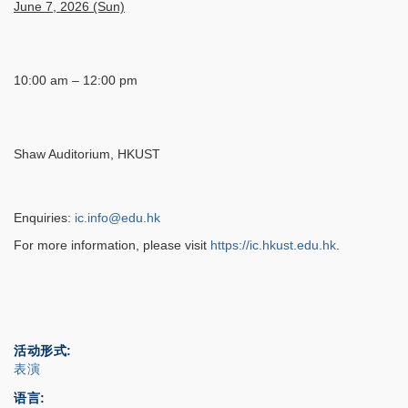
June 7, 2026 (Sun)
10:00 am – 12:00 pm
Shaw Auditorium, HKUST
Enquiries:
ic.info@edu.hk
For more information, please visit
https://ic.hkust.edu.hk
.
活动形式
表演
语言