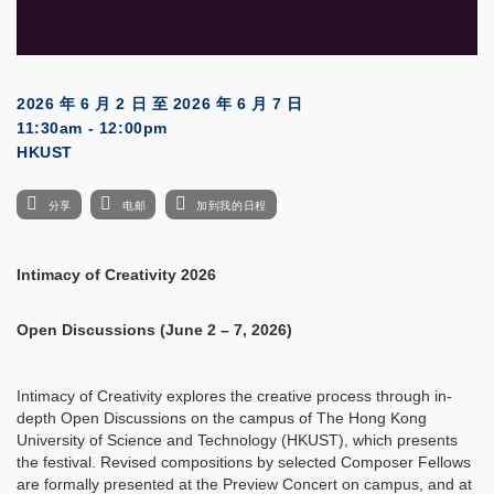
2026 年 6 月 2 日
至
2026 年 6 月 7 日
11:30am - 12:00pm
HKUST
分享
电邮
加到我的日程
Intimacy of Creativity 2026
Open Discussions (June 2 – 7, 2026)
Intimacy of Creativity explores the creative process through in-
depth Open Discussions on the campus of The Hong Kong
University of Science and Technology (HKUST), which presents
the festival. Revised compositions by selected Composer Fellows
are formally presented at the Preview Concert on campus, and at