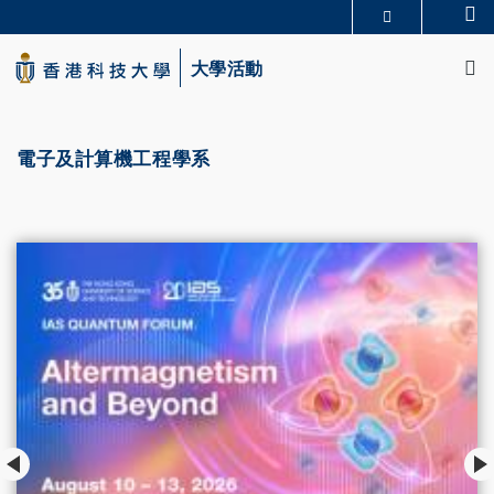
Skip
Se
更多科大概覽
to
M
科大新聞
學術部門索引
main
大學活動
生活@科大
圖書館
content
校園地圖及指南
CAREERS AT HKUST
教授簡錄
認識科大
電子及計算機工程學系