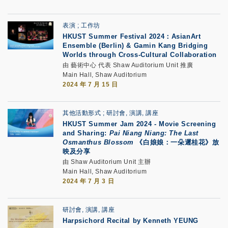
表演
工作坊
HKUST Summer Festival 2024：
AsianArt
Ensemble (Berlin) & Gamin Kang
Bridging
Worlds through Cross-Cultural Collaboration
由 藝術中心 代表 Shaw Auditorium Unit 推廣
Main Hall, Shaw Auditorium
2024 年 7 月 15 日
其他活動形式
研討會, 演講, 講座
HKUST Summer Jam 2024
-
Movie Screening
and Sharing:
Pai Niang Niang: The Last
Osmanthus Blossom
《白娘娘：一朵遲桂花》放
映及分享
由 Shaw Auditorium Unit 主辦
Main Hall, Shaw Auditorium
2024 年 7 月 3 日
研討會, 演講, 講座
Harpsichord Recital by Kenneth YEUNG