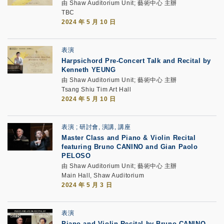
由 Shaw Auditorium Unit; 藝術中心 主辦
TBC
2024 年 5 月 10 日
表演
Harpsichord Pre-Concert Talk and Recital by
Kenneth YEUNG
由 Shaw Auditorium Unit; 藝術中心 主辦
Tsang Shiu Tim Art Hall
2024 年 5 月 10 日
表演
研討會, 演講, 講座
Master Class and Piano & Violin Recital
featuring Bruno CANINO and Gian Paolo
PELOSO
由 Shaw Auditorium Unit; 藝術中心 主辦
Main Hall, Shaw Auditorium
2024 年 5 月 3 日
表演
Piano and Violin Recital by Bruno CANINO