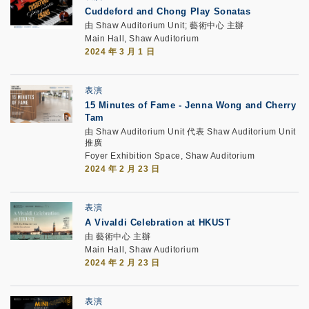
Cuddeford and Chong Play Sonatas
由 Shaw Auditorium Unit; 藝術中心 主辦
Main Hall, Shaw Auditorium
2024 年 3 月 1 日
表演
15 Minutes of Fame - Jenna Wong and Cherry
Tam
由 Shaw Auditorium Unit 代表 Shaw Auditorium Unit
推廣
Foyer Exhibition Space, Shaw Auditorium
2024 年 2 月 23 日
表演
A Vivaldi Celebration at HKUST
由 藝術中心 主辦
Main Hall, Shaw Auditorium
2024 年 2 月 23 日
表演