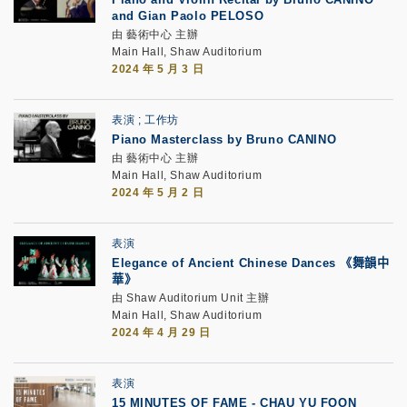
and Gian Paolo PELOSO
由 藝術中心 主辦
Main Hall, Shaw Auditorium
2024 年 5 月 3 日
表演
工作坊
Piano Masterclass by Bruno CANINO
由 藝術中心 主辦
Main Hall, Shaw Auditorium
2024 年 5 月 2 日
表演
Elegance of Ancient Chinese Dances 《舞韻中
華》
由 Shaw Auditorium Unit 主辦
Main Hall, Shaw Auditorium
2024 年 4 月 29 日
表演
15 MINUTES OF FAME - CHAU YU FOON