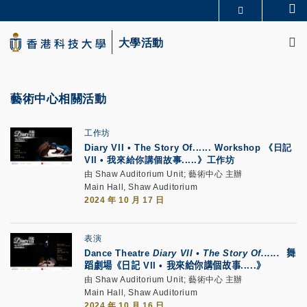
Skip
Se
更多科大概覽
to
M
科大新聞
學術部門索引
main
大學活動
生活@科大
圖書館
content
校園地圖及指南
CAREERS AT HKUST
教授簡錄
認識科大
藝術中心相關活動
工作坊
Diary VII • The Story Of...... Workshop 《日記
VII • 我來給你講個故事.....》工作坊
由 Shaw Auditorium Unit; 藝術中心 主辦
Main Hall, Shaw Auditorium
2024 年 10 月 17 日
表演
Dance Theatre
Diary VII • The Story Of......
舞
蹈劇場《日記
VII •
我來給你講個故事
.....
》
由 Shaw Auditorium Unit; 藝術中心 主辦
Main Hall, Shaw Auditorium
2024 年 10 月 16 日