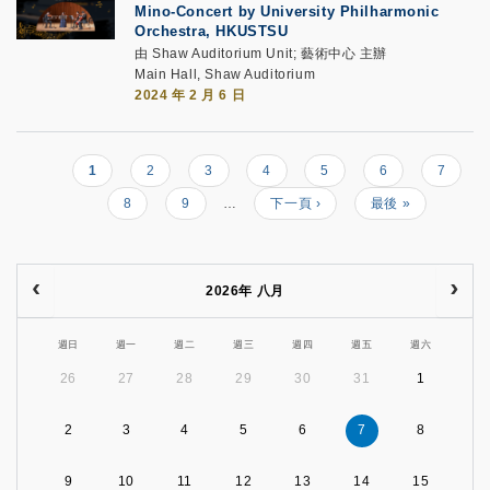
Mino-Concert by
University Philharmonic
Orchestra, HKUSTSU
由 Shaw Auditorium Unit; 藝術中心 主辦
Main Hall, Shaw Auditorium
2024 年 2 月 6 日
目
1
頁
2
頁
3
頁
4
頁
5
頁
6
頁
7
Pagination
前
面
面
面
面
面
面
頁
8
頁
9
…
Next
下一頁 ›
Last
最後 »
頁
面
面
page
page
面
2026年 八月
週日
週一
週二
週三
週四
週五
週六
26
27
28
29
30
31
1
2
3
4
5
6
7
8
9
10
11
12
13
14
15