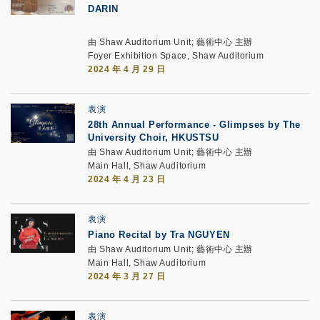
DARIN
由 Shaw Auditorium Unit; 藝術中心 主辦
Foyer Exhibition Space, Shaw Auditorium
2024 年 4 月 29 日
表演
28th Annual Performance - Glimpses by The
University Choir, HKUSTSU
由 Shaw Auditorium Unit; 藝術中心 主辦
Main Hall, Shaw Auditorium
2024 年 4 月 23 日
表演
Piano Recital by Tra NGUYEN
由 Shaw Auditorium Unit; 藝術中心 主辦
Main Hall, Shaw Auditorium
2024 年 3 月 27 日
表演