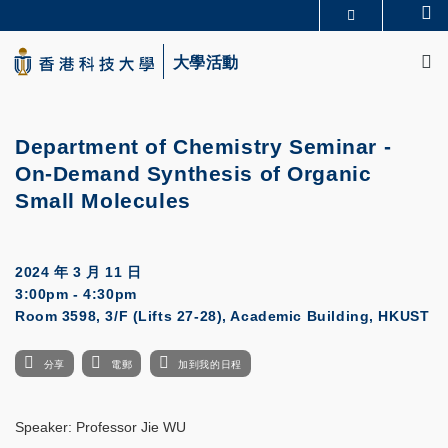
Skip
Se
更多科大概覽
to
M
科大新聞
學術部門索引
main
大學活動
生活@科大
圖書館
content
校園地圖及指南
CAREERS AT HKUST
教授簡錄
認識科大
Department of Chemistry Seminar -
On-Demand Synthesis of Organic
Small Molecules
2024 年 3 月 11 日
3:00pm - 4:30pm
Room 3598, 3/F (Lifts 27-28), Academic Building, HKUST
分享
電郵
加到我的日程
Speaker: Professor Jie WU