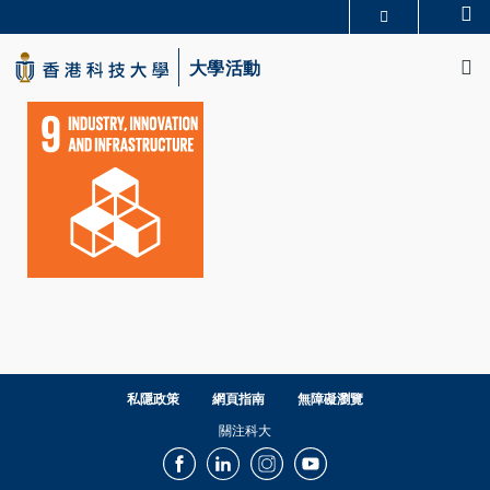
Skip
Se
更多科大概覽
to
M
科大新聞
學術部門索引
main
大學活動
生活@科大
圖書館
content
校園地圖及指南
CAREERS AT HKUST
教授簡錄
認識科大
私隱政策
網頁指南
無障礙瀏覽
關注科大
Facebook
LinkedIn
Instagram
Youtube