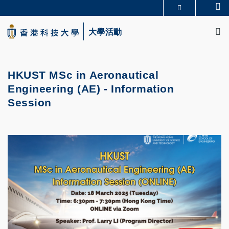
Skip
Se
更多科大概覽
to
M
科大新聞
學術部門索引
main
大學活動
生活@科大
圖書館
content
校園地圖及指南
CAREERS AT HKUST
教授簡錄
認識科大
HKUST MSc in Aeronautical
Engineering (AE) - Information
Session