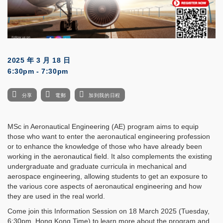
2025 年 3 月 18 日
6:30pm - 7:30pm
分享
電郵
加到我的日程
MSc in Aeronautical Engineering (AE) program aims to equip
those who want to enter the aeronautical engineering profession
or to enhance the knowledge of those who have already been
working in the aeronautical field. It also complements the existing
undergraduate and graduate curricula in mechanical and
aerospace engineering, allowing students to get an exposure to
the various core aspects of aeronautical engineering and how
they are used in the real world.
Come join this Information Session on 18 March 2025 (Tuesday,
6:30pm, Hong Kong Time) to learn more about the program and