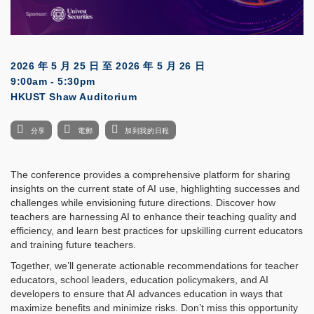
2026 年 5 月 25 日
至
2026 年 5 月 26 日
9:00am - 5:30pm
HKUST Shaw Auditorium
分享
電郵
加到我的日程
The conference provides a comprehensive platform for sharing
insights on the current state of AI use, highlighting successes and
challenges while envisioning future directions. Discover how
teachers are harnessing AI to enhance their teaching quality and
efficiency, and learn best practices for upskilling current educators
and training future teachers.
Together, we’ll generate actionable recommendations for teacher
educators, school leaders, education policymakers, and AI
developers to ensure that AI advances education in ways that
maximize benefits and minimize risks. Don’t miss this opportunity