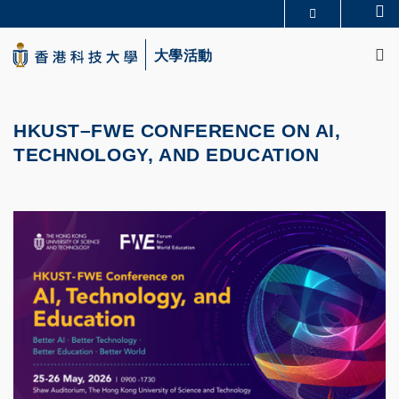
Skip
Se
更多科大概覽
to
M
科大新聞
學術部門索引
main
大學活動
生活@科大
圖書館
content
校園地圖及指南
CAREERS AT HKUST
教授簡錄
認識科大
HKUST–FWE CONFERENCE ON AI,
TECHNOLOGY, AND EDUCATION