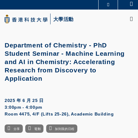
Skip
Se
更多科大概覽
to
M
科大新聞
學術部門索引
main
大學活動
生活@科大
圖書館
content
校園地圖及指南
CAREERS AT HKUST
教授簡錄
認識科大
Department of Chemistry - PhD
Student Seminar - Machine Learning
and AI in Chemistry: Accelerating
Research from Discovery to
Application
2025 年 6 月 25 日
3:00pm - 4:00pm
Room 4475, 4/F (Lifts 25-26), Academic Building
分享
電郵
加到我的日程