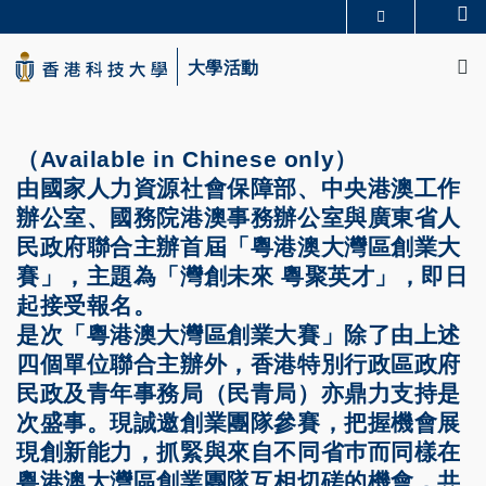
Skip
Se
更多科大概覽
to
M
科大新聞
學術部門索引
main
大學活動
生活@科大
圖書館
content
校園地圖及指南
CAREERS AT HKUST
教授簡錄
認識科大
（Available in Chinese only）
由國家人力資源社會保障部、中央港澳工作
辦公室、國務院港澳事務辦公室與廣東省人
民政府聯合主辦首屆「粵港澳大灣區創業大
賽」，主題為「灣創未來 粵聚英才」，即日
起接受報名。
是次「粵港澳大灣區創業大賽」除了由上述
四個單位聯合主辦外，香港特別行政區政府
民政及青年事務局（民青局）亦鼎力支持是
次盛事。現誠邀創業團隊參賽，把握機會展
現創新能力，抓緊與來自不同省巿而同樣在
粵港澳大灣區創業團隊互相切磋的機會，共