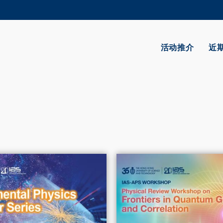
更多科大概览
学术部门索引
生活@科大
活动推介
近
CAREERS AT HKUST
教授简录