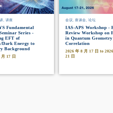
讲, 讲座
会议, 座谈会, 论坛
YS Fundamental
IAS-APS Workshop - P
Seminar Series -
Review Workshop on F
ng EFT of
in Quantum Geometry
n/Dark Energy to
Correlation
ry Background
2026 年 8 月 17 日
to
202
21 日
8 月 17 日