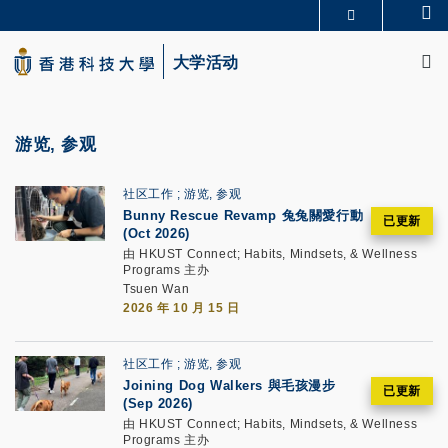
Skip
Se
更多科大概览
to
M
科大新闻
学术部门索引
main
大学活动
生活@科大
图书馆
content
校园地图及指南
CAREERS AT HKUST
教授简录
认识科大
游览, 参观
社区工作
游览, 参观
Bunny Rescue Revamp 兔兔關愛行動
(Oct 2026)
由 HKUST Connect; Habits, Mindsets, & Wellness
Programs 主办
Tsuen Wan
2026 年 10 月 15 日
社区工作
游览, 参观
Joining Dog Walkers 與毛孩漫步
(Sep 2026)
由 HKUST Connect; Habits, Mindsets, & Wellness
Programs 主办