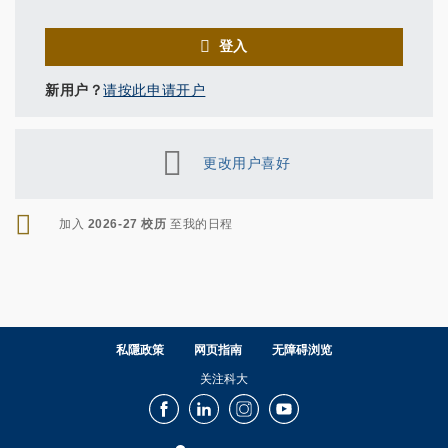
登入
新用户？
请按此申请开户
更改用户喜好
RSS
加入
2026-27 校历
至我的日程
私隱政策
网页指南
无障碍浏览
关注科大
Facebook
LinkedIn
Instagram
Youtube