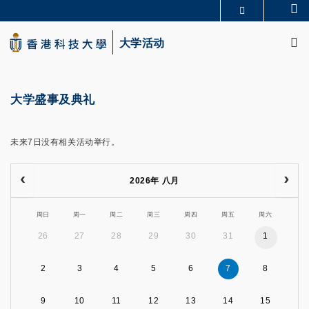
Skip
Se
更多科大概览
to
M
科大新闻
学术部门索引
main
大学活动
生活@科大
图书馆
content
校园地图及指南
CAREERS AT HKUST
教授简录
认识科大
大学盛事及典礼
未来7日没有相关活动举行。
2026年 八月
周日
周一
周二
周三
周四
周五
周六
26
27
28
29
30
31
1
2
3
4
5
6
7
8
9
10
11
12
13
14
15