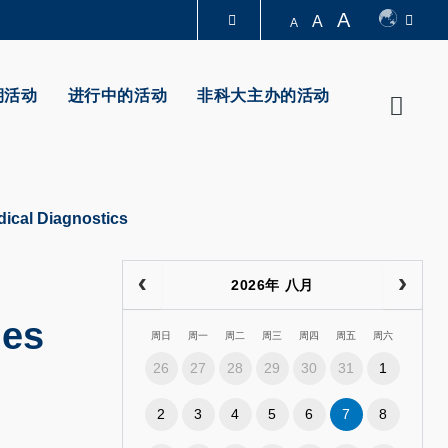
A
A
A
图书馆
期活动
进行中的活动
非科大主办的活动
Searc
认识科大
dical Diagnostics
2026年 八月
ies
周日
周一
周二
周三
周四
周五
周六
26
27
28
29
30
31
1
2
3
4
5
6
7
8