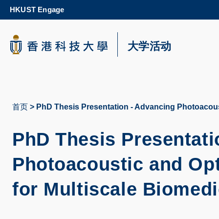
Skip
HKUST Engage
to
main
content
科大新闻
大学活动
校园地图及指南
首页
PhD Thesis Presentation - Advancing Photoacoust
面
包
PhD Thesis Presentati
屑
Photoacoustic and Opt
for Multiscale Biomedi