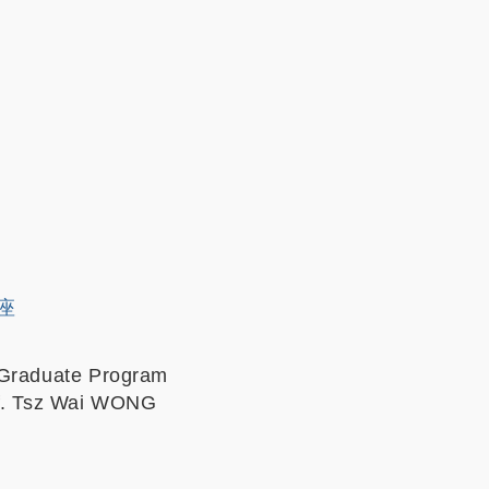
讲座
 Graduate Program
of. Tsz Wai WONG