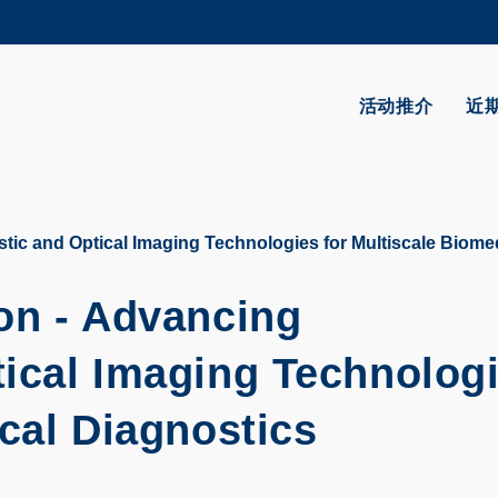
更多科大概览
学术部门索引
生活@科大
活动推介
近
CAREERS AT HKUST
教授简录
ic and Optical Imaging Technologies for Multiscale Biome
on - Advancing
ical Imaging Technolog
cal Diagnostics