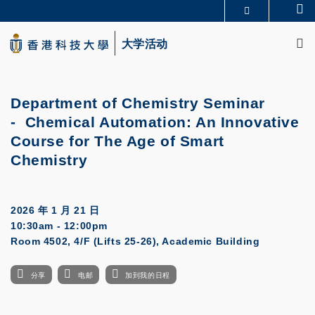
Skip
Se
更多科大概览
to
M
科大新闻
学术部门索引
main
大学活动
生活@科大
图书馆
content
校园地图及指南
CAREERS AT HKUST
教授简录
认识科大
Department of Chemistry Seminar
- Chemical Automation: An Innovative
Course for The Age of Smart
Chemistry
2026 年 1 月 21 日
10:30am - 12:00pm
Room 4502, 4/F (Lifts 25-26), Academic Building
分享
电邮
加到我的日程