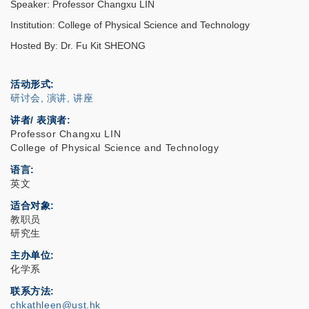
Speaker: Professor Changxu LIN
Institution: College of Physical Science and Technology
Hosted By: Dr. Fu Kit SHEONG
活动形式
研讨会, 演讲, 讲座
讲者/ 表演者:
Professor Changxu LIN
College of Physical Science and Technology
语言
英文
适合对象
教职员
研究生
主办单位
化学系
联系方法
chkathleen@ust.hk