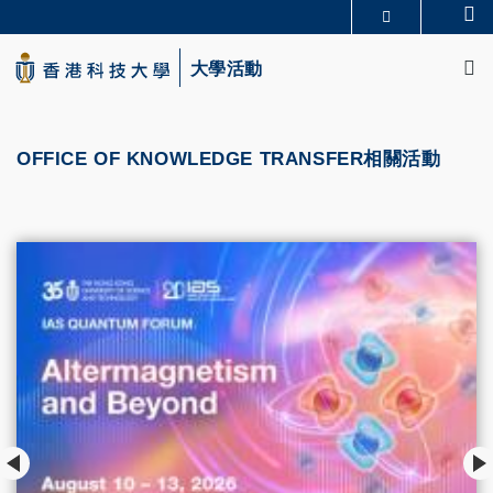
Skip
Se
更多科大概覽
to
M
科大新聞
學術部門索引
main
大學活動
生活@科大
圖書館
content
校園地圖及指南
CAREERS AT HKUST
教授簡錄
認識科大
OFFICE OF KNOWLEDGE TRANSFER相關活動