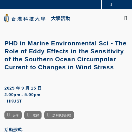
Skip
更多科大概覽
to
M
科大新聞
學術部門索引
main
大學活動
生活@科大
圖書館
content
校園地圖及指南
CAREERS AT HKUST
教授簡錄
認識科大
PHD in Marine Environmental Sci - The
Role of Eddy Effects in the Sensitivity
of the Southern Ocean Circumpolar
Current to Changes in Wind Stress
2025 年 9 月 15 日
2:00pm - 5:00pm
, HKUST
分享
電郵
加到我的日程
活動形式