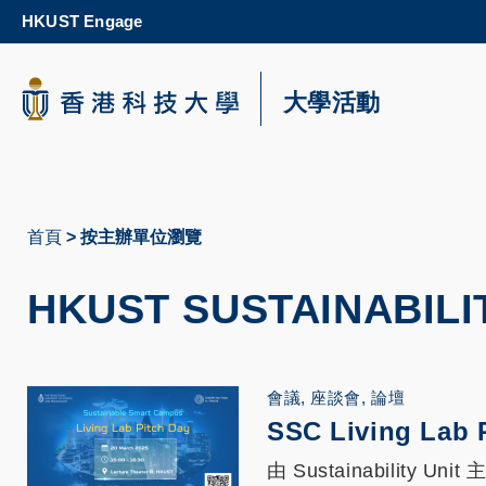
Skip
HKUST Engage
to
main
content
科大新聞
大學活動
校園地圖及指南
首頁
按主辦單位瀏覽
導
航
HKUST SUSTAINABI
連
結
會議, 座談會, 論壇
SSC Living Lab 
由 Sustainability Unit