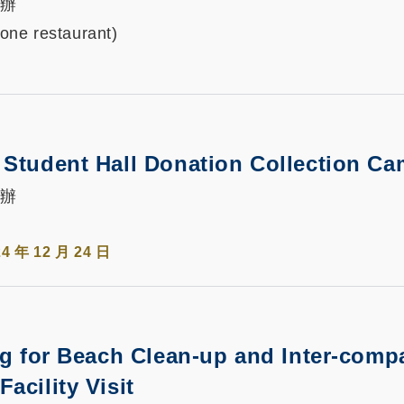
 主辦
one restaurant)
 Student Hall Donation Collection C
 主辦
24 年 12 月 24 日
ng for Beach Clean-up and Inter-comp
acility Visit