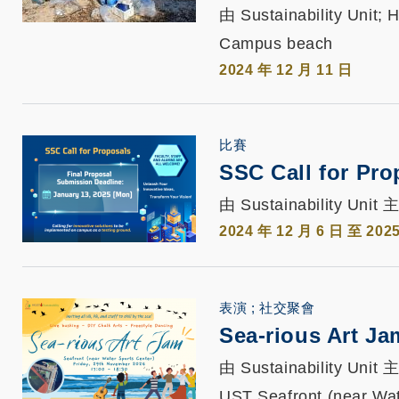
由 Sustainability Unit
Campus beach
2024 年 12 月 11 日
比賽
SSC Call for Pr
由 Sustainability Unit
2024 年 12 月 6 日 至 202
表演
社交聚會
Sea-rious Art Ja
由 Sustainability Unit
UST Seafront (near Wat