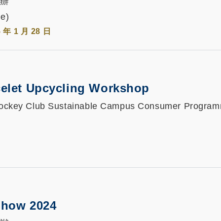
 主辦
e)
5 年 1 月 28 日
celet Upcycling Workshop
; Jockey Club Sustainable Campus Consumer Progra
Show 2024