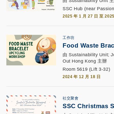
由 Sustainability Unit
SSC Hub (near Passion
2025 年 1 月 27 日 至 202
工作坊
Food Waste Bra
由 Sustainability Unit
Out Hong Kong 主辦
Room 5619 (Lift 3-32)
2024 年 12 月 18 日
社交聚會
SSC Christmas 