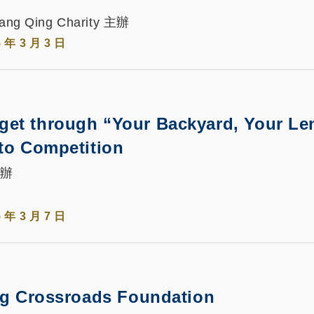
 Lang Qing Charity 主辦
5 年 3 月 3 日
et through “Your Backyard, Your Le
to Competition
 主辦
5 年 3 月 7 日
ing Crossroads Foundation