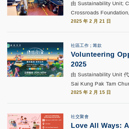
由 Sustainability Unit
Crossroads Foundation
2025 年 2 月 21 日
社區工作
籌款
Volunteering Opp
2025
由 Sustainability Unit
Sai Kung Pak Tam Chu
2025 年 2 月 15 日
社交聚會
Love All Ways: A