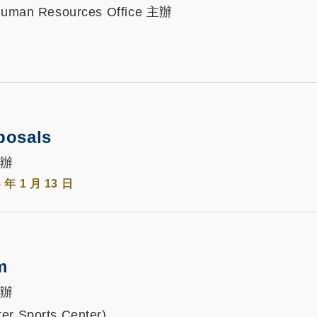
; Human Resources Office 主辦
oposals
 主辦
5 年 1 月 13 日
m
 主辦
er Sports Center)