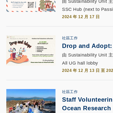
由 Sustainability Unit
SSC Hub (next to Passi
2024 年 12 月 17 日
社區工作
Drop and Adopt:
由 Sustainability Unit
All UG hall lobby
2024 年 12 月 13 日 至 20
社區工作
Staff Volunteeri
Ocean Research F