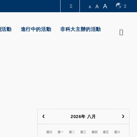
A
A
A
圖書館
期活動
進行中的活動
非科大主辦的活動
Searc
認識科大
2026年 八月
週日
週一
週二
週三
週四
週五
週六