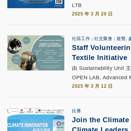
LTB
2025 年 3 月 20 日
社區工作
社交聚會
遊覽, 
Staff Volunteeri
Textile Initiative
由 Sustainability Unit
OPEN LAB, Advanced M
2025 年 3 月 12 日
比賽
Join the Climat
Climate Leaders