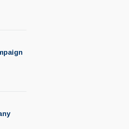
ampaign
any