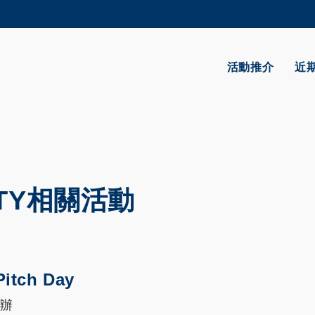
更多科大概覽
學術部門索引
生活@科大
活動推介
近
CAREERS AT HKUST
教授簡錄
LITY相關活動
Pitch Day
 主辦