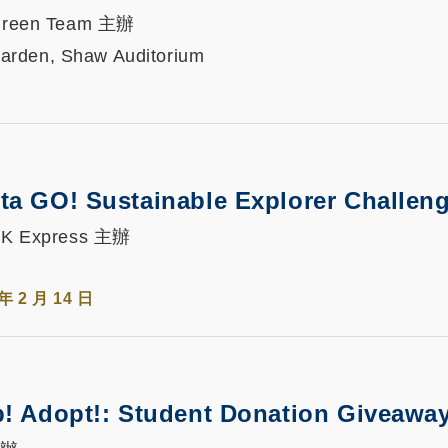
; Green Team 主辦
arden, Shaw Auditorium
ta GO! Sustainable Explorer Challen
; HK Express 主辦
 年 2 月 14 日
p! Adopt!: Student Donation Giveawa