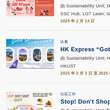
由 Sustainability Unit
SSC Hub; LG7 Lawn; G
2025 年 2 月 14 日
比賽
HK Express “Got
由 Sustainability Unit
HKUST
2025 年 2 月 3 日 至 2025
社區工作
Stop! Don't Sho