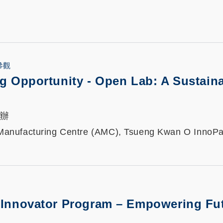
參觀
ng Opportunity - Open Lab: A Sustain
 主辦
anufacturing Centre (AMC), Tsueng Kwan O InnoPa
e Innovator Program – Empowering Fu