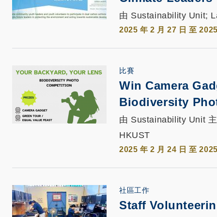
由 Sustainability Unit;
2025 年 2 月 27 日 至 202
比賽
Win Camera Gadg
Biodiversity Pho
由 Sustainability Unit
HKUST
2025 年 2 月 24 日 至 202
社區工作
Staff Volunteer