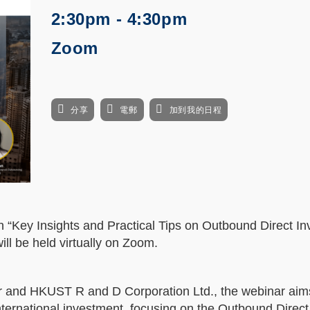
2:30pm - 4:30pm
Zoom
分享
電郵
加到我的日程
n “Key Insights and Practical Tips on Outbound Direct I
l be held virtually on Zoom.
er and HKUST R and D Corporation Ltd., the webinar aim
international investment, focusing on the Outbound Direc