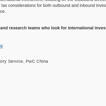
ey tax considerations for both outbound and inbound inve
ng compliance.
s and research teams who look for international inve
講座
tory Service, PwC China