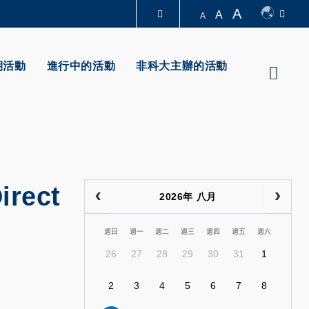
A
A
A
圖書館
期活動
進行中的活動
非科大主辦的活動
Searc
認識科大
irect
2026年 八月
週日
週一
週二
週三
週四
週五
週六
26
27
28
29
30
31
1
2
3
4
5
6
7
8