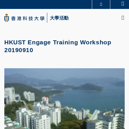
Skip
Se
更多科大概覽
to
M
科大新聞
學術部門索引
main
大學活動
生活@科大
圖書館
content
校園地圖及指南
CAREERS AT HKUST
教授簡錄
認識科大
HKUST Engage Training Workshop
20190910