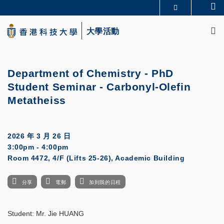
Skip
Se
更多科大概覽
to
M
科大新聞
學術部門索引
main
大學活動
生活@科大
圖書館
content
校園地圖及指南
CAREERS AT HKUST
教授簡錄
認識科大
Department of Chemistry - PhD
Student Seminar - Carbonyl-Olefin
Metatheiss
2026 年 3 月 26 日
3:00pm - 4:00pm
Room 4472, 4/F (Lifts 25-26), Academic Building
分享
電郵
加到我的日程
Student: Mr. Jie HUANG