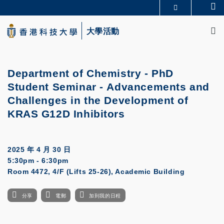
Skip
Se
更多科大概覽
to
M
科大新聞
學術部門索引
main
大學活動
生活@科大
圖書館
content
校園地圖及指南
CAREERS AT HKUST
教授簡錄
認識科大
Department of Chemistry - PhD
Student Seminar - Advancements and
Challenges in the Development of
KRAS G12D Inhibitors
2025 年 4 月 30 日
5:30pm - 6:30pm
Room 4472, 4/F (Lifts 25-26), Academic Building
分享
電郵
加到我的日程