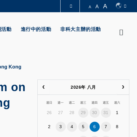
A
A
A
圖書館
期活動
進行中的活動
非科大主辦的活動
Searc
認識科大
Hong Kong
um on
2026年 八月
ng
週日
週一
週二
週三
週四
週五
週六
26
27
28
29
30
31
1
2
3
4
5
6
7
8