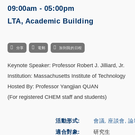
09:00am - 05:00pm
LTA, Academic Building
分享
電郵
加到我的日程
Keynote Speaker: Professor Robert J. Jilliard, Jr.
Institution: Massachusetts Institute of Technology
Hosted By: Professor Yangjian QUAN
(For registered CHEM staff and students)
活動形式
會議, 座談會, 
適合對象
研究生