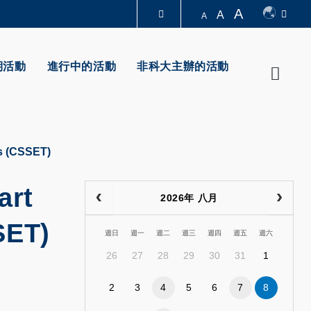
A
A
A
圖書館
期活動
進行中的活動
非科大主辦的活動
Searc
認識科大
s (CSSET)
art
2026年 八月
SET)
週日
週一
週二
週三
週四
週五
週六
26
27
28
29
30
31
1
2
3
4
5
6
7
8