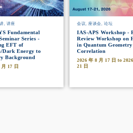
讲, 讲座
会议, 座谈会, 论坛
YS Fundamental
IAS-APS Workshop - P
Seminar Series -
Review Workshop on F
ng EFT of
in Quantum Geometry
n/Dark Energy to
Correlation
ry Background
2026 年 8 月 17 日
to
202
21 日
8 月 17 日