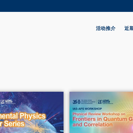
更多科大概览
学术部门索引
生活@科大
活动推介
近
CAREERS AT HKUST
教授简录