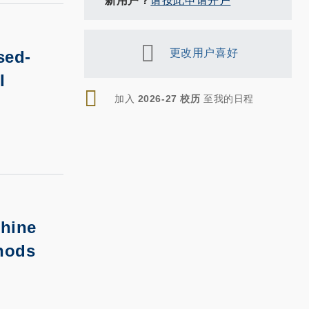
新用户？
请按此申请开户
sed-
更改用户喜好
I
RSS
加入
2026-27 校历
至我的日程
hine
hods