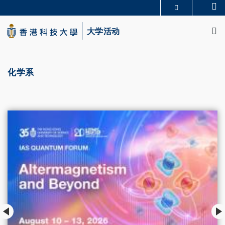
Skip
Se
更多科大概览
to
M
科大新闻
学术部门索引
main
大学活动
生活@科大
图书馆
content
校园地图及指南
CAREERS AT HKUST
教授简录
认识科大
化学系