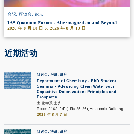
会议, 座谈会, 论坛
IAS Quantum Forum - Altermagnetism and Beyond
2026 年 8 月 10 日
to
2026 年 8 月 13 日
近期活动
研讨会, 演讲, 讲座
Department of Chemistry - PhD Student
Seminar -
Advancing Clean Water with
Capacitive Deionization: Principles and
Prospects
由 化学系 主办
Room 2463, 2/F (Lifts 25-26), Academic Building
2026 年 8 月 7 日
研讨会, 演讲, 讲座