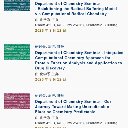
Department of Chemistry Seminar
-
Establishing the Radical Buffering Model
via Computational Radical Chemistry
由 化学系 主办
Room 4503, 4/F (Lifts 25/26), Academic Building
2026 年 8 月 12 日
研讨会, 演讲, 讲座
Department of Chemistry Seminar - Integrated
Computational Chemistry Approach for
Protein Function Analysis and Application to
Drug Discovery
由 化学系 主办
2026 年 8 月 12 日
研讨会, 演讲, 讲座
Department of Chemistry Seminar -
Our
Journey Toward Making Unpredictable
Fluorine Chemistry Predictable
由 化学系 主办
Room 4503, 4/F (Lifts 25/26), Academic Building