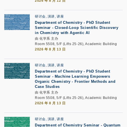
2026 年 8 月 12 日
研讨会, 演讲, 讲座
Department of Chemistry - PhD Student
Seminar -
Closed-Loop Scientific Discovery
in Chemistry with Agentic AI
由 化学系 主办
Room 5508, 5/F (Lifts 25-26), Academic Building
2026 年 8 月 13 日
研讨会, 演讲, 讲座
Department of Chemistry - PhD Student
Seminar -
Machine Learning Empowers
Organic Chemistry - Frontier Methods and
Case Studies
由 化学系 主办
Room 5508, 5/F (Lifts 25-26), Academic Building
2026 年 8 月 13 日
研讨会, 演讲, 讲座
Department of Chemistry Seminar - Quantum