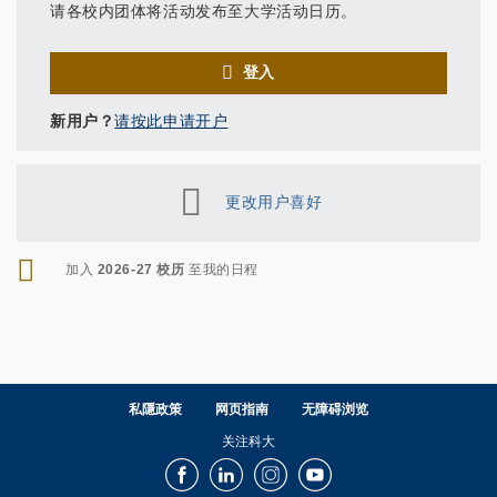
请各校内团体将活动发布至大学活动日历。
登入
新用户？
请按此申请开户
更改用户喜好
RSS
加入
2026-27 校历
至我的日程
私隱政策
网页指南
无障碍浏览
关注科大
Facebook
LinkedIn
Instagram
Youtube