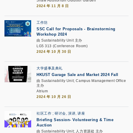
Shaw Auditorium Outdoor Garden
2024 年 11 月 8 日
工作坊
SSC Call for Proposals - Brainstorming
Workshop 2024
由 Sustainability Unit 主办
LG5 313 (Conference Room)
2024 年 10 月 30 日
大学盛事及典礼
HKUST Garage Sale and Market 2024 Fall
由 Sustainability Unit; Campus Management Office
主办
Atrium
2024 年 10 月 26 日
社区工作
研讨会, 演讲, 讲座
Briefing Session- Volunteering & Time
Auction
由 Sustainability Unit; 人力资源处 主办