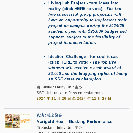
Living Lab Project
- turn ideas into
reality (click
HERE
to vote) -
The top
five successful group proposals will
have an opportunity to implement their
project on campus during the 2024/25
academic year with $25,000 budget and
support, subject to the feasibility of
project implementation.
Ideation Challenge
- for cool ideas
(click
HERE
to vote) -
The top five
winners will receive a cash award of
$2,000 and the bragging rights of being
an SSC creative champion!
由 Sustainability Unit 主办
SSC Hub (next to Passion restaurant)
2024 年 11 月 26 日 至 2024 年 11 月 27 日
表演
社交聚会
Marigold Hour - Busking Performance
由 Sustainability Unit 主办