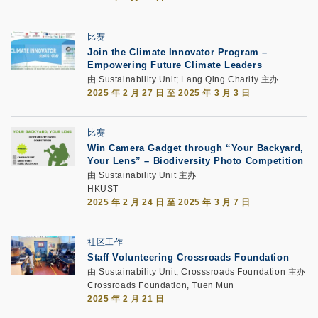
比赛
Join the Climate Innovator Program –
Empowering Future Climate Leaders
由 Sustainability Unit; Lang Qing Charity 主办
2025 年 2 月 27 日 至 2025 年 3 月 3 日
比赛
Win Camera Gadget through “Your Backyard,
Your Lens” – Biodiversity Photo Competition
由 Sustainability Unit 主办
HKUST
2025 年 2 月 24 日 至 2025 年 3 月 7 日
社区工作
Staff Volunteering Crossroads Foundation
由 Sustainability Unit; Crosssroads Foundation 主办
Crossroads Foundation, Tuen Mun
2025 年 2 月 21 日