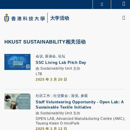
Skip
Se
更多科大概览
to
M
科大新闻
学术部门索引
main
大学活动
生活@科大
图书馆
content
校园地图及指南
CAREERS AT HKUST
教授简录
认识科大
HKUST SUSTAINABILITY相关活动
会议, 座谈会, 论坛
SSC Living Lab Pitch Day
由 Sustainability Unit 主办
LTB
2025 年 3 月 20 日
社区工作
社交聚会
游览, 参观
Staff Volunteering Opportunity - Open Lab: A
Sustainable Textile Initiative
由 Sustainability Unit 主办
OPEN LAB, Advanced Manufacturing Centre (AMC),
Tsueng Kwan O InnoPark
2025 年 3 月 12 日