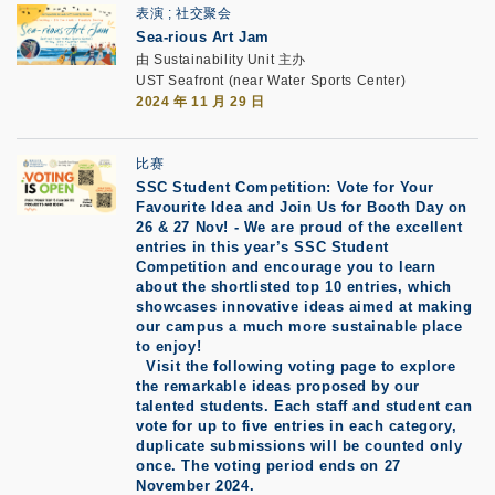
表演
社交聚会
Sea-rious Art Jam
由 Sustainability Unit 主办
UST Seafront (near Water Sports Center)
2024 年 11 月 29 日
比赛
SSC Student Competition: Vote for Your
Favourite Idea and Join Us for Booth Day on
26 & 27 Nov!
-
We are proud of the excellent
entries in this year’s SSC Student
Competition and encourage you to learn
about the shortlisted top 10 entries, which
showcases innovative ideas aimed at making
our campus a much more sustainable place
to enjoy!
Visit the following voting page to explore
the remarkable ideas proposed by our
talented students.
Each staff and student can
vote for up to five entries in each category,
duplicate submissions will be counted only
once.
The voting period ends on 27
November 2024.