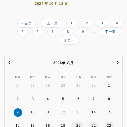
2024 年 10 月 18 日
First
« 首页
Previous
‹ 上一页
页
1
页
2
页
3
当
4
Pagination
page
page
面
面
面
前
页
5
页
6
页
7
页
8
页
9
…
Next
下一页 ›
页
面
面
面
面
面
page
Last
末页 »
page
2026年 八月
周日
周一
周二
周三
周四
周五
周六
26
27
28
29
30
31
1
2
3
4
5
6
7
8
9
10
11
12
13
14
15
16
17
18
19
20
21
22