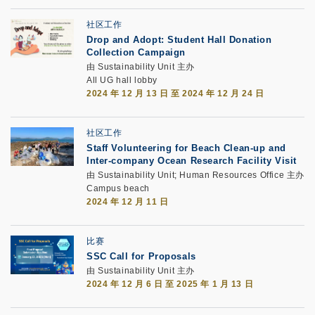
社区工作
Drop and Adopt: Student Hall Donation
Collection Campaign
由 Sustainability Unit 主办
All UG hall lobby
2024 年 12 月 13 日 至 2024 年 12 月 24 日
社区工作
Staff Volunteering for Beach Clean-up and
Inter-company Ocean Research Facility Visit
由 Sustainability Unit; Human Resources Office 主办
Campus beach
2024 年 12 月 11 日
比赛
SSC Call for Proposals
由 Sustainability Unit 主办
2024 年 12 月 6 日 至 2025 年 1 月 13 日