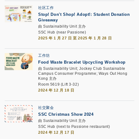
社区工作
Stop! Don't Shop! Adopt!: Student Donation
Giveaway
由 Sustainability Unit 主办
SSC Hub (near Passione)
2025 年 1 月 27 日 至 2025 年 1 月 28 日
工作坊
Food Waste Bracelet Upcycling Workshop
由 Sustainability Unit; Jockey Club Sustainable
Campus Consumer Programme; Ways Out Hong
Kong 主办
Room 5619 (Lift 3-32)
2024 年 12 月 18 日
社交聚会
SSC Christmas Show 2024
由 Sustainability Unit 主办
SSC Hub (next to Passione restaurant)
2024 年 12 月 17 日