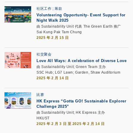
社区工作
筹款
Volunteering Opportunity- Event Support for
Night Walk 2025
由 Sustainability Unit 代表 The Green Earth 推广
Sai Kung Pak Tam Chung
2025 年 2 月 15 日
社交聚会
Love All Ways: A celebration of Diverse Love
由 Sustainability Unit; Green Team 主办
SSC Hub; LG7 Lawn; Garden, Shaw Auditorium
2025 年 2 月 14 日
比赛
HK Express “Gotta GO! Sustainable Explorer
Challenge 2025”
由 Sustainability Unit; HK Express 主办
HKUST
2025 年 2 月 3 日 至 2025 年 2 月 14 日