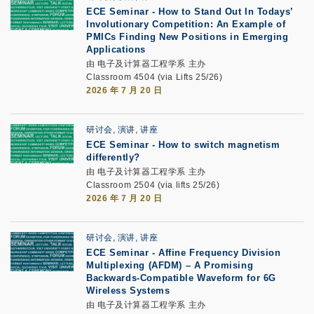
ECE Seminar
-
How to Stand Out In Todays’
Involutionary Competition: An Example of
PMICs Finding New Positions in Emerging
Applications
由 电子及计算器工程学系 主办
Classroom 4504 (via Lifts 25/26)
2026 年 7 月 20 日
研讨会, 演讲, 讲座
ECE Seminar
-
How to switch magnetism
differently?
由 电子及计算器工程学系 主办
Classroom 2504 (via lifts 25/26)
2026 年 7 月 20 日
研讨会, 演讲, 讲座
ECE Seminar
-
Affine Frequency Division
Multiplexing (AFDM) – A Promising
Backwards-Compatible Waveform for 6G
Wireless Systems
由 电子及计算器工程学系 主办