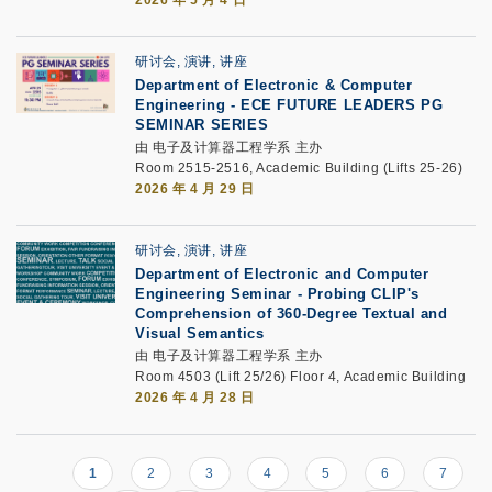
2026 年 5 月 4 日
研讨会, 演讲, 讲座
Department of Electronic & Computer
Engineering -
ECE FUTURE LEADERS PG
SEMINAR SERIES
由 电子及计算器工程学系 主办
Room 2515-2516, Academic Building (Lifts 25-26)
2026 年 4 月 29 日
研讨会, 演讲, 讲座
Department of Electronic and Computer
Engineering Seminar
-
Probing CLIP's
Comprehension of 360-Degree Textual and
Visual Semantics
由 电子及计算器工程学系 主办
Room 4503 (Lift 25/26) Floor 4, Academic Building
2026 年 4 月 28 日
当
1
页
2
页
3
页
4
页
5
页
6
页
7
Pagination