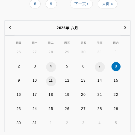
前
面
面
面
面
面
面
页
8
页
9
…
Next
下一页 ›
Last
末页 »
页
面
面
page
page
2026年 八月
周日
周一
周二
周三
周四
周五
周六
26
27
28
29
30
31
1
2
3
4
5
6
7
8
9
10
11
12
13
14
15
16
17
18
19
20
21
22
23
24
25
26
27
28
29
30
31
1
2
3
4
5