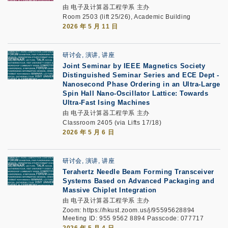
由 电子及计算器工程学系 主办
Room 2503 (lift 25/26), Academic Building
2026 年 5 月 11 日
研讨会, 演讲, 讲座
Joint Seminar by IEEE Magnetics Society
Distinguished Seminar Series and ECE Dept
-
Nanosecond Phase Ordering in an Ultra-Large
Spin Hall Nano-Oscillator Lattice: Towards
Ultra-Fast Ising Machines
由 电子及计算器工程学系 主办
Classroom 2405 (via Lifts 17/18)
2026 年 5 月 6 日
研讨会, 演讲, 讲座
Terahertz Needle Beam Forming Transceiver
Systems Based on Advanced Packaging and
Massive Chiplet Integration
由 电子及计算器工程学系 主办
Zoom: https://hkust.zoom.us/j/95595628894
Meeting ID: 955 9562 8894 Passcode: 077717