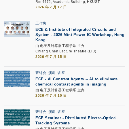
Rm 4472, Academic Building, HKUST
2026 年 7 月 17 日
工作坊
ECE & Institute of Integrated Circuits and
System
-
2026 Mini Power IC Workshop, Hong
Kong
由 电子及计算器工程学系 主办
Chiang Chen Lecture Theatre (LTJ)
2026 年 7 月 15 日
研讨会, 演讲, 讲座
ECE
-
AI Contrast Agents --
AI to eliminate
chemical contrast agents
in imaging
由 电子及计算器工程学系 主办
2026 年 7 月 10 日
研讨会, 演讲, 讲座
ECE Seminar
-
Distributed Electro-Optical
Tracking Systems