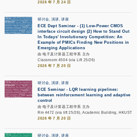
2026 年 7 月 24 日
研讨会, 演讲, 讲座
ECE Dept Seminar
-
(1) Low-Power CMOS
interface circuit design
(2) How to Stand Out
In Todays’ Involutionary Competition: An
Example of PMICs Finding New Positions in
Emerging Applications
由 电子及计算器工程学系 主办
Classroom 4504 (via Lift 25/26)
2026 年 7 月 20 日
研讨会, 演讲, 讲座
ECE Seminar
-
LQR learning pipelines:
between reinforcement learning and adaptive
control
由 电子及计算器工程学系 主办
Rm 4472 (via lift 25/26), Academic Building, HKUST
2026 年 7 月 20 日
研讨会, 演讲, 讲座