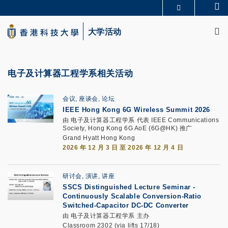
Skip
Se
更多科大概览
to
M
科大新闻
学术部门索引
main
大学活动
生活@科大
图书馆
content
校园地图及指南
CAREERS AT HKUST
教授简录
认识科大
电子及计算器工程学系相关活动
会议, 座谈会, 论坛
IEEE Hong Kong 6G Wireless Summit 2026
由 电子及计算器工程学系 代表 IEEE Communications
Society, Hong Kong 6G AoE (6G@HK) 推广
Grand Hyatt Hong Kong
2026 年 12 月 3 日 至 2026 年 12 月 4 日
研讨会, 演讲, 讲座
SSCS Distinguished Lecture Seminar
-
Continuously Scalable Conversion-Ratio
Switched-Capacitor DC-DC Converter
由 电子及计算器工程学系 主办
Classroom 2302 (via lifts 17/18)