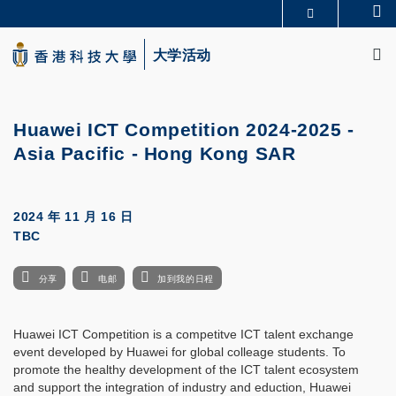
Skip
Se
更多科大概览
to
M
科大新闻
学术部门索引
main
大学活动
生活@科大
图书馆
content
校园地图及指南
CAREERS AT HKUST
教授简录
认识科大
Huawei ICT Competition 2024-2025 -
Asia Pacific - Hong Kong SAR
2024 年 11 月 16 日
TBC
分享
电邮
加到我的日程
Huawei ICT Competition is a competitve ICT talent exchange
event developed by Huawei for global colleage students. To
promote the healthy development of the ICT talent ecosystem
and support the integration of industry and eduction, Huawei