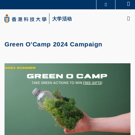
Skip
Se
更多科大概览
to
M
科大新闻
学术部门索引
main
大学活动
生活@科大
图书馆
content
校园地图及指南
CAREERS AT HKUST
教授简录
认识科大
Green O'Camp 2024 Campaign