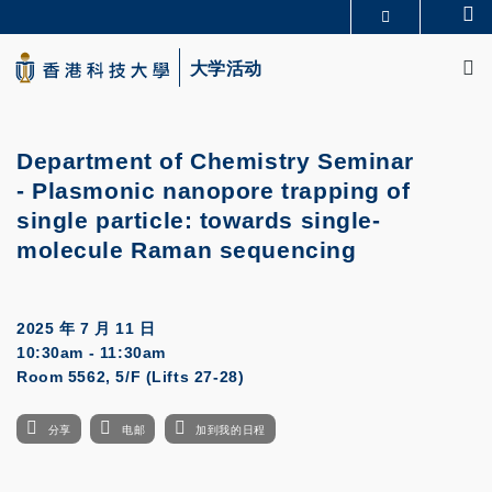
Skip
Se
更多科大概览
to
M
科大新闻
学术部门索引
main
大学活动
生活@科大
图书馆
content
校园地图及指南
CAREERS AT HKUST
教授简录
认识科大
Department of Chemistry Seminar
- Plasmonic nanopore trapping of
single particle: towards single-
molecule Raman sequencing
2025 年 7 月 11 日
10:30am - 11:30am
Room 5562, 5/F (Lifts 27-28)
分享
电邮
加到我的日程