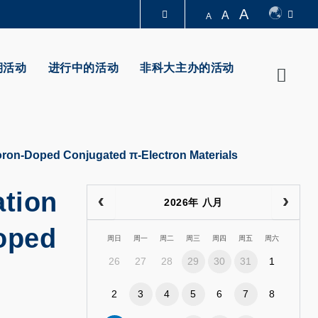
A
A
A
图书馆
期活动
进行中的活动
非科大主办的活动
Searc
认识科大
oron-Doped Conjugated π-Electron Materials
ation
2026年 八月
oped
周日
周一
周二
周三
周四
周五
周六
26
27
28
29
30
31
1
2
3
4
5
6
7
8