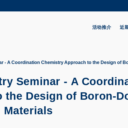
更多科大概览
学术部门索引
生活@科大
活动推介
近
CAREERS AT HKUST
教授简录
r - A Coordination Chemistry Approach to the Design of B
ry Seminar - A Coordin
o the Design of Boron-D
 Materials