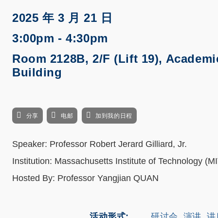
2025 年 3 月 21 日
3:00pm - 4:30pm
Room 2128B, 2/F (Lift 19), Academi
Building
分享
电邮
加到我的日程
Speaker: Professor Robert Jerard Gilliard, Jr.
Institution: Massachusetts Institute of Technology (M
Hosted By: Professor Yangjian QUAN
活动形式
研讨会, 演讲, 