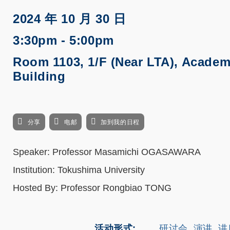
2024 年 10 月 30 日
3:30pm - 5:00pm
Room 1103, 1/F (Near LTA), Academ
Building
分享
电邮
加到我的日程
Speaker: Professor Masamichi OGASAWARA
Institution: Tokushima University
Hosted By: Professor Rongbiao TONG
活动形式
研讨会, 演讲, 