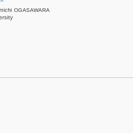
amichi OGASAWARA
rsity