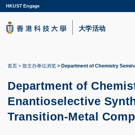
Skip
HKUST Engage
to
main
content
科大新闻
大学活动
校园地图及指南
首页
按主办单位浏览
Department of Chemistry Seminar 
面
包
Department of Chemist
屑
Enantioselective Synth
Transition-Metal Comp