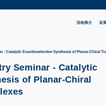
更多科大概览
学术部门索引
生活@科大
活动推介
近
CAREERS AT HKUST
教授简录
- Catalytic Enantioselective Synthesis of Planar-Chiral T
ry Seminar - Catalytic
esis of Planar-Chiral
lexes