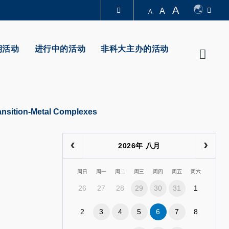
A
A
A
图书馆
期活动
进行中的活动
非科大主办的活动
Searc
认识科大
ransition-Metal Complexes
2026年 八月
周日
周一
周二
周三
周四
周五
周六
26
27
28
29
30
31
1
2
3
4
5
6
7
8