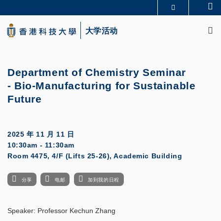
Skip
Se
更多科大概览
to
M
科大新闻
学术部门索引
main
大学活动
生活@科大
图书馆
content
校园地图及指南
CAREERS AT HKUST
教授简录
认识科大
Department of Chemistry Seminar
- Bio-Manufacturing for Sustainable
Future
2025 年 11 月 11 日
10:30am - 11:30am
Room 4475, 4/F (Lifts 25-26), Academic Building
分享
电邮
加到我的日程
Speaker: Professor Kechun Zhang