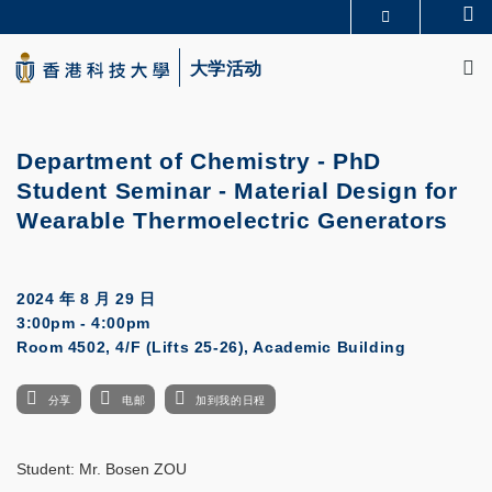
Skip
Se
更多科大概览
to
M
科大新闻
学术部门索引
main
大学活动
生活@科大
图书馆
content
校园地图及指南
CAREERS AT HKUST
教授简录
认识科大
Department of Chemistry - PhD
Student Seminar - Material Design for
Wearable Thermoelectric Generators
2024 年 8 月 29 日
3:00pm - 4:00pm
Room 4502, 4/F (Lifts 25-26), Academic Building
分享
电邮
加到我的日程
Student: Mr. Bosen ZOU