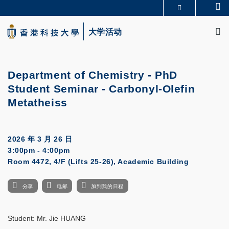
Skip
Se
更多科大概览
to
M
科大新闻
学术部门索引
main
大学活动
生活@科大
图书馆
content
校园地图及指南
CAREERS AT HKUST
教授简录
认识科大
Department of Chemistry - PhD
Student Seminar - Carbonyl-Olefin
Metatheiss
2026 年 3 月 26 日
3:00pm - 4:00pm
Room 4472, 4/F (Lifts 25-26), Academic Building
分享
电邮
加到我的日程
Student: Mr. Jie HUANG