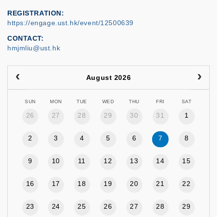
REGISTRATION
https://engage.ust.hk/event/12500639
CONTACT
hmjmliu@ust.hk
August 2026
SUN
MON
TUE
WED
THU
FRI
SAT
26
27
28
29
30
31
1
2
3
4
5
6
7
8
9
10
11
12
13
14
15
16
17
18
19
20
21
22
23
24
25
26
27
28
29