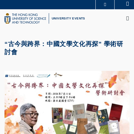
Skip
Se
MORE ABOUT HKUST
to
M
UNIVERSITY NEWS
ACADEMIC DEPARTMENTS A-Z
main
UNIVERSITY EVENTS
LIFE@HKUST
LIBRARY
content
MAP & DIRECTIONS
CAREERS AT HKUST
FACULTY PROFILES
ABOUT HKUST
“古今與跨界：中國文學文化再探” 學術研
討會